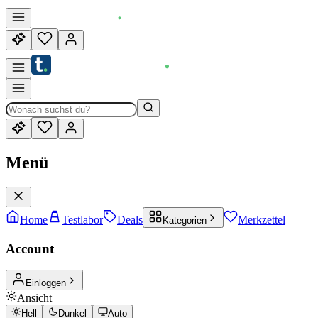
Menü
Home
Testlabor
Deals
Merkzettel
Kategorien
Account
Einloggen
Ansicht
Hell
Dunkel
Auto