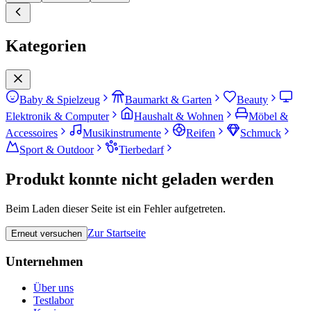
Kategorien
Baby & Spielzeug
Baumarkt & Garten
Beauty
Elektronik & Computer
Haushalt & Wohnen
Möbel &
Accessoires
Musikinstrumente
Reifen
Schmuck
Sport & Outdoor
Tierbedarf
Produkt konnte nicht geladen werden
Beim Laden dieser Seite ist ein Fehler aufgetreten.
Zur Startseite
Erneut versuchen
Unternehmen
Über uns
Testlabor