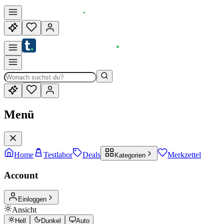
Menü
Home
Testlabor
Deals
Merkzettel
Kategorien
Account
Einloggen
Ansicht
Hell
Dunkel
Auto