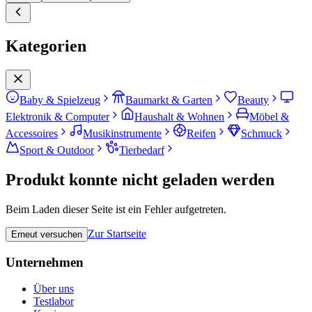
Kategorien
Baby & Spielzeug
Baumarkt & Garten
Beauty
Elektronik & Computer
Haushalt & Wohnen
Möbel &
Accessoires
Musikinstrumente
Reifen
Schmuck
Sport & Outdoor
Tierbedarf
Produkt konnte nicht geladen werden
Beim Laden dieser Seite ist ein Fehler aufgetreten.
Zur Startseite
Erneut versuchen
Unternehmen
Über uns
Testlabor