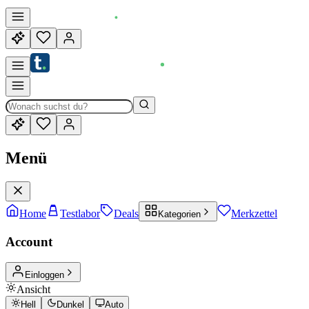
Menü
Home
Testlabor
Deals
Merkzettel
Kategorien
Account
Einloggen
Ansicht
Hell
Dunkel
Auto