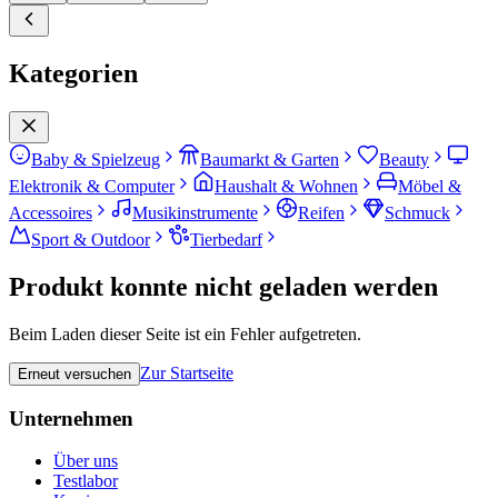
Kategorien
Baby & Spielzeug
Baumarkt & Garten
Beauty
Elektronik & Computer
Haushalt & Wohnen
Möbel &
Accessoires
Musikinstrumente
Reifen
Schmuck
Sport & Outdoor
Tierbedarf
Produkt konnte nicht geladen werden
Beim Laden dieser Seite ist ein Fehler aufgetreten.
Zur Startseite
Erneut versuchen
Unternehmen
Über uns
Testlabor