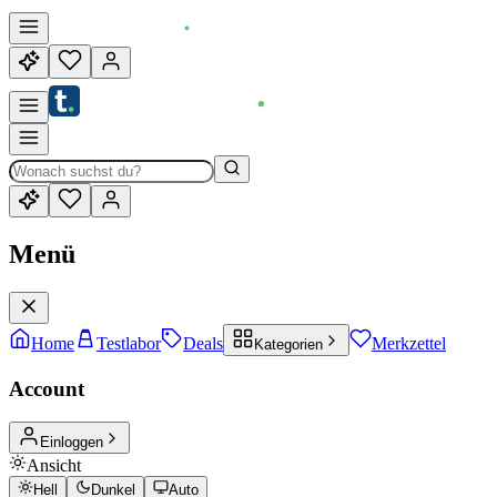
Menü
Home
Testlabor
Deals
Merkzettel
Kategorien
Account
Einloggen
Ansicht
Hell
Dunkel
Auto