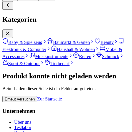
Kategorien
Baby & Spielzeug
Baumarkt & Garten
Beauty
Elektronik & Computer
Haushalt & Wohnen
Möbel &
Accessoires
Musikinstrumente
Reifen
Schmuck
Sport & Outdoor
Tierbedarf
Produkt konnte nicht geladen werden
Beim Laden dieser Seite ist ein Fehler aufgetreten.
Zur Startseite
Erneut versuchen
Unternehmen
Über uns
Testlabor