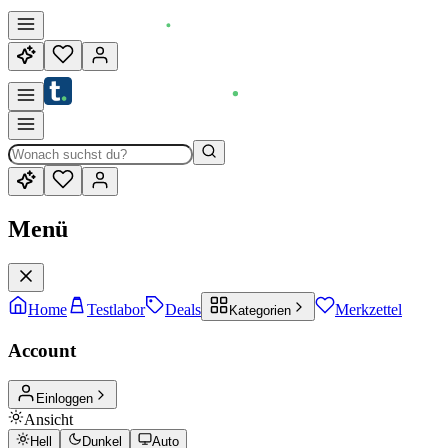
Menü
Home
Testlabor
Deals
Merkzettel
Kategorien
Account
Einloggen
Ansicht
Hell
Dunkel
Auto