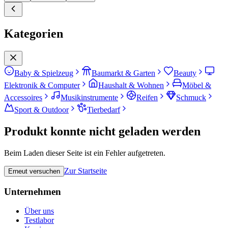
Kategorien
Baby & Spielzeug
Baumarkt & Garten
Beauty
Elektronik & Computer
Haushalt & Wohnen
Möbel &
Accessoires
Musikinstrumente
Reifen
Schmuck
Sport & Outdoor
Tierbedarf
Produkt konnte nicht geladen werden
Beim Laden dieser Seite ist ein Fehler aufgetreten.
Zur Startseite
Erneut versuchen
Unternehmen
Über uns
Testlabor