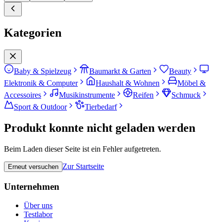
Kategorien
Baby & Spielzeug
Baumarkt & Garten
Beauty
Elektronik & Computer
Haushalt & Wohnen
Möbel &
Accessoires
Musikinstrumente
Reifen
Schmuck
Sport & Outdoor
Tierbedarf
Produkt konnte nicht geladen werden
Beim Laden dieser Seite ist ein Fehler aufgetreten.
Zur Startseite
Erneut versuchen
Unternehmen
Über uns
Testlabor