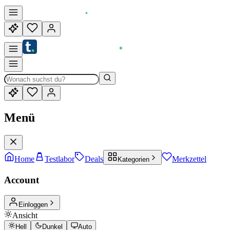
Menü
Home
Testlabor
Deals
Merkzettel
Kategorien
Account
Einloggen
Ansicht
Hell
Dunkel
Auto