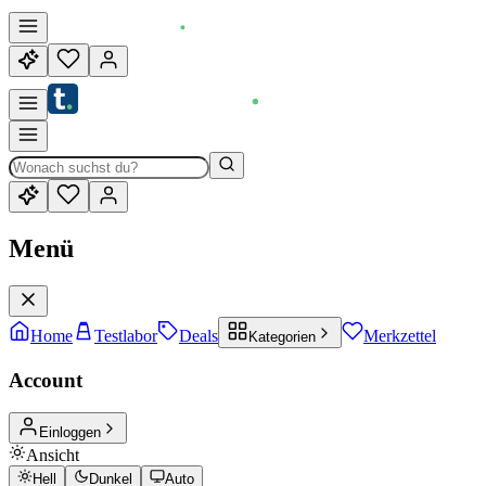
Menü
Home
Testlabor
Deals
Merkzettel
Kategorien
Account
Einloggen
Ansicht
Hell
Dunkel
Auto