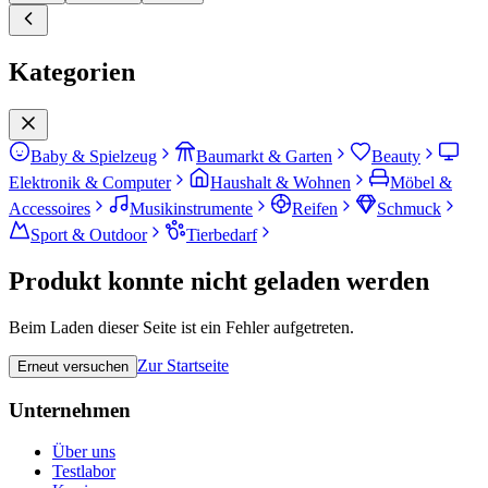
Kategorien
Baby & Spielzeug
Baumarkt & Garten
Beauty
Elektronik & Computer
Haushalt & Wohnen
Möbel &
Accessoires
Musikinstrumente
Reifen
Schmuck
Sport & Outdoor
Tierbedarf
Produkt konnte nicht geladen werden
Beim Laden dieser Seite ist ein Fehler aufgetreten.
Zur Startseite
Erneut versuchen
Unternehmen
Über uns
Testlabor