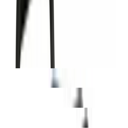
Modelle im Alltag ordentlich funktionieren – die Unterschiede
liegen aber deutlich bei Material, Standfestigkeit und Komfort. Am
besten schneidet der Geka plus P25SST ab. Ausschlaggebend ist
laut Test die sehr robuste Metallkonstruktion von Trommel und
Fahrwerk, die auch bei seitlichem Zug stabil bleibt. Dazu kommt
eine hohe Schlauchkapazität (bis 50 Meter) und ein ruhiges
Fahrverhalten auf unterschiedlichen Untergründen. Die Kehrseite:
Der Wagen ist vergleichsweise schwer und deutlich teurer als viele
Alternativen – richtet sich also vor allem an alle, die einen besonders
langlebigen Schlauchwagen für häufige Nutzung suchen.
Mehr lesen
Testsieger
Geka Schlauchwagen Geka plus P25SST Anschl.-Gew.26,44mm G
3/4 Zoll pulv.STA Geka
GARDENA Schlauchwagen CleverRoll L Easy Metall: Großer
Schlauchwagen bis zu 100 m Kapazität, besonders standfest,
Schlauchführung in robustem Metallrahmen (18550-20)
GARDENA Schlauchwagen CleverRoll L Easy (18520-20) 100 m
Kapazität, besonders standfest, mit komfortabler Schlauchführung in
robustem Metallrahmen, Nachtropfstopp