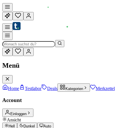
Menü
Home
Testlabor
Deals
Merkzettel
Kategorien
Account
Einloggen
Ansicht
Hell
Dunkel
Auto