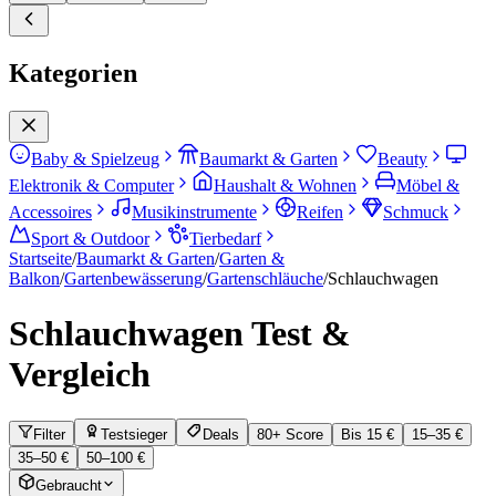
Kategorien
Baby & Spielzeug
Baumarkt & Garten
Beauty
Elektronik & Computer
Haushalt & Wohnen
Möbel &
Accessoires
Musikinstrumente
Reifen
Schmuck
Sport & Outdoor
Tierbedarf
Startseite
/
Baumarkt & Garten
/
Garten &
Balkon
/
Gartenbewässerung
/
Gartenschläuche
/
Schlauchwagen
Schlauchwagen
Test &
Vergleich
Filter
Testsieger
Deals
80+ Score
Bis 15 €
15–35 €
35–50 €
50–100 €
Gebraucht