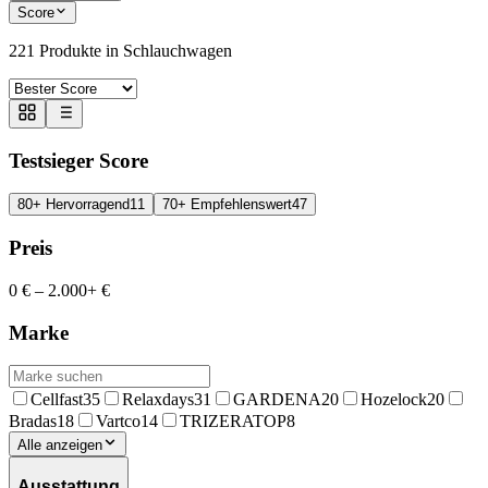
Score
221
Produkte in
Schlauchwagen
Testsieger Score
80+ Hervorragend
11
70+ Empfehlenswert
47
Preis
0 €
–
2.000+ €
Marke
Cellfast
35
Relaxdays
31
GARDENA
20
Hozelock
20
Bradas
18
Vartco
14
TRIZERATOP
8
Alle anzeigen
Ausstattung