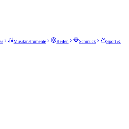
es
Musikinstrumente
Reifen
Schmuck
Sport &