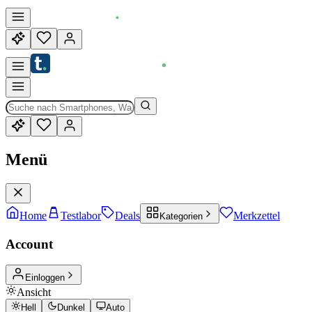
Menü
Home
Testlabor
Deals
Merkzettel
Kategorien
Account
Einloggen
Ansicht
Hell
Dunkel
Auto