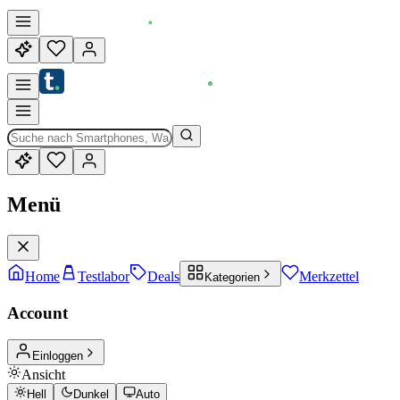
Menü
Home
Testlabor
Deals
Merkzettel
Kategorien
Account
Einloggen
Ansicht
Hell
Dunkel
Auto