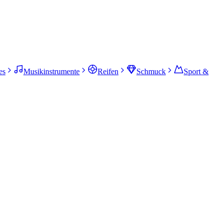
es
Musikinstrumente
Reifen
Schmuck
Sport &