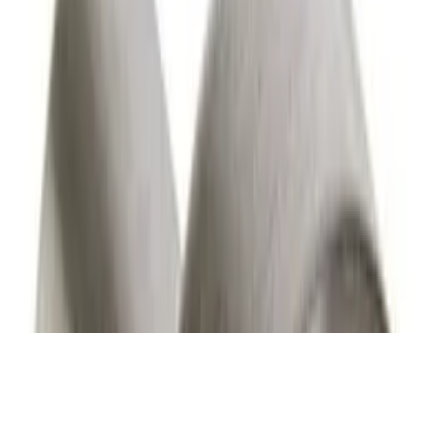
integriertem Preisvergleich
Alle Preise inkl. der jeweils geltenden gesetzlichen MwSt., ggf.
zzgl. Versandkosten. Alle Angaben ohne Gewähr.
©
2026
Testsieger.de
Frage stellen
Frage stellen