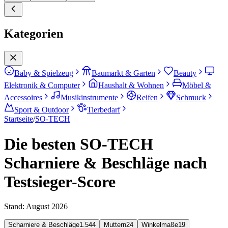
Kategorien
Baby & Spielzeug
Baumarkt & Garten
Beauty
Elektronik & Computer
Haushalt & Wohnen
Möbel &
Accessoires
Musikinstrumente
Reifen
Schmuck
Sport & Outdoor
Tierbedarf
Startseite
/
SO-TECH
Die besten SO-TECH
Scharniere & Beschläge nach
Testsieger-Score
Stand:
August 2026
Scharniere & Beschläge
1.544
Muttern
24
Winkelmaße
19