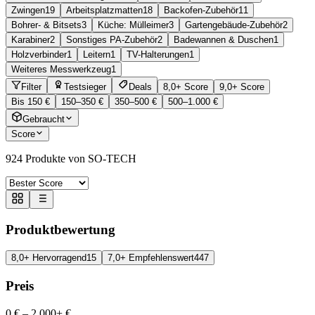
Zwingen
19
Arbeitsplatzmatten
18
Backofen-Zubehör
11
Bohrer- & Bitsets
3
Küche: Mülleimer
3
Gartengebäude-Zubehör
2
Karabiner
2
Sonstiges PA-Zubehör
2
Badewannen & Duschen
1
Holzverbinder
1
Leitern
1
TV-Halterungen
1
Weiteres Messwerkzeug
1
Filter
Testsieger
Deals
8,0+ Score
9,0+ Score
Bis 150 €
150–350 €
350–500 €
500–1.000 €
Gebraucht
Score
924
Produkte von SO-TECH
Produktbewertung
8,0+ Hervorragend
15
7,0+ Empfehlenswert
447
Preis
0 €
–
2.000+ €