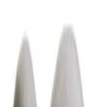
Unternehmen
Über uns
Testlabor
Karriere
Services
Datenschutz
Impressum
Privatsphäre
Partner
Shop anmelden
Shop Login
Folge uns
Deutschlands großes Verbraucherportal mit Testberichten und