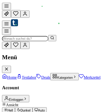
Menü
Home
Testlabor
Deals
Merkzettel
Kategorien
Account
Einloggen
Ansicht
Hell
Dunkel
Auto