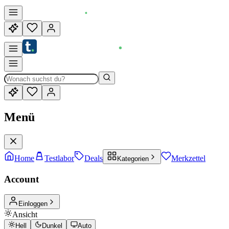
Menü
Home
Testlabor
Deals
Merkzettel
Kategorien
Account
Einloggen
Ansicht
Hell
Dunkel
Auto