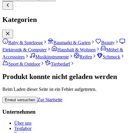
Kategorien
Baby & Spielzeug
Baumarkt & Garten
Beauty
Elektronik & Computer
Haushalt & Wohnen
Möbel &
Accessoires
Musikinstrumente
Reifen
Schmuck
Sport & Outdoor
Tierbedarf
Produkt konnte nicht geladen werden
Beim Laden dieser Seite ist ein Fehler aufgetreten.
Zur Startseite
Erneut versuchen
Unternehmen
Über uns
Testlabor