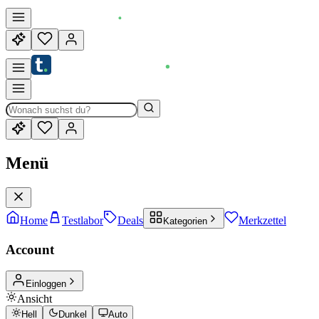
Menü
Home
Testlabor
Deals
Merkzettel
Kategorien
Account
Einloggen
Ansicht
Hell
Dunkel
Auto