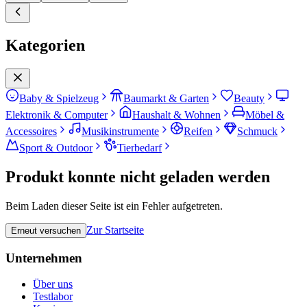
Kategorien
Baby & Spielzeug
Baumarkt & Garten
Beauty
Elektronik & Computer
Haushalt & Wohnen
Möbel &
Accessoires
Musikinstrumente
Reifen
Schmuck
Sport & Outdoor
Tierbedarf
Produkt konnte nicht geladen werden
Beim Laden dieser Seite ist ein Fehler aufgetreten.
Zur Startseite
Erneut versuchen
Unternehmen
Über uns
Testlabor