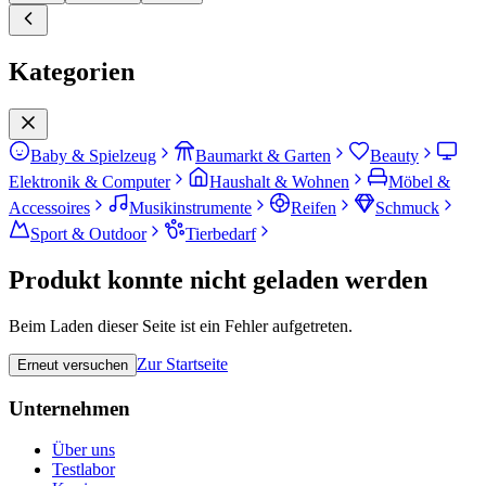
Kategorien
Baby & Spielzeug
Baumarkt & Garten
Beauty
Elektronik & Computer
Haushalt & Wohnen
Möbel &
Accessoires
Musikinstrumente
Reifen
Schmuck
Sport & Outdoor
Tierbedarf
Produkt konnte nicht geladen werden
Beim Laden dieser Seite ist ein Fehler aufgetreten.
Zur Startseite
Erneut versuchen
Unternehmen
Über uns
Testlabor