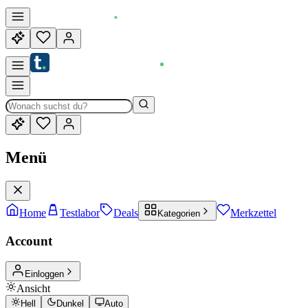
Menü
Home
Testlabor
Deals
Merkzettel
Kategorien
Account
Einloggen
Ansicht
Hell
Dunkel
Auto