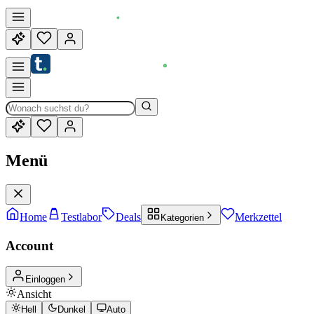
Menü
Home
Testlabor
Deals
Merkzettel
Kategorien
Account
Einloggen
Ansicht
Hell
Dunkel
Auto