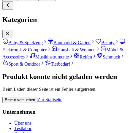
Kategorien
Baby & Spielzeug
Baumarkt & Garten
Beauty
Elektronik & Computer
Haushalt & Wohnen
Möbel &
Accessoires
Musikinstrumente
Reifen
Schmuck
Sport & Outdoor
Tierbedarf
Produkt konnte nicht geladen werden
Beim Laden dieser Seite ist ein Fehler aufgetreten.
Zur Startseite
Erneut versuchen
Unternehmen
Über uns
Testlabor