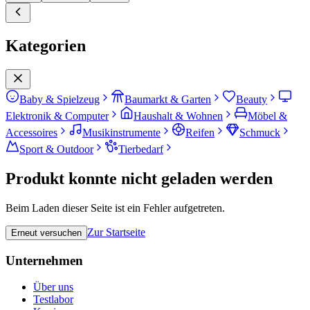
Kategorien
Baby & Spielzeug
Baumarkt & Garten
Beauty
Elektronik & Computer
Haushalt & Wohnen
Möbel &
Accessoires
Musikinstrumente
Reifen
Schmuck
Sport & Outdoor
Tierbedarf
Produkt konnte nicht geladen werden
Beim Laden dieser Seite ist ein Fehler aufgetreten.
Zur Startseite
Erneut versuchen
Unternehmen
Über uns
Testlabor