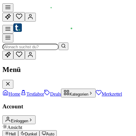
Menü
Home
Testlabor
Deals
Merkzettel
Kategorien
Account
Einloggen
Ansicht
Hell
Dunkel
Auto