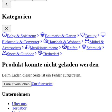
Kategorien
Baby & Spielzeug
Baumarkt & Garten
Beauty
Elektronik & Computer
Haushalt & Wohnen
Möbel &
Accessoires
Musikinstrumente
Reifen
Schmuck
Sport & Outdoor
Tierbedarf
Produkt konnte nicht geladen werden
Beim Laden dieser Seite ist ein Fehler aufgetreten.
Zur Startseite
Erneut versuchen
Unternehmen
Über uns
Testlabor