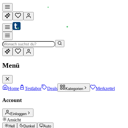
Menü
Home
Testlabor
Deals
Merkzettel
Kategorien
Account
Einloggen
Ansicht
Hell
Dunkel
Auto