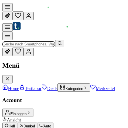
Menü
Home
Testlabor
Deals
Merkzettel
Kategorien
Account
Einloggen
Ansicht
Hell
Dunkel
Auto