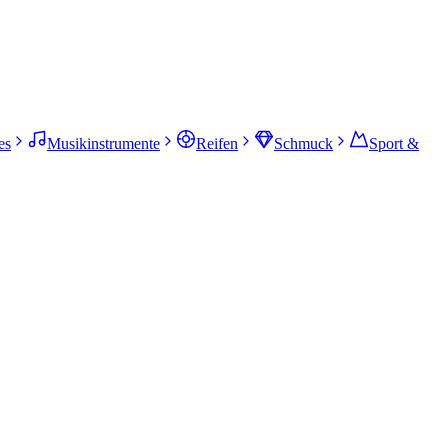
es
Musikinstrumente
Reifen
Schmuck
Sport &