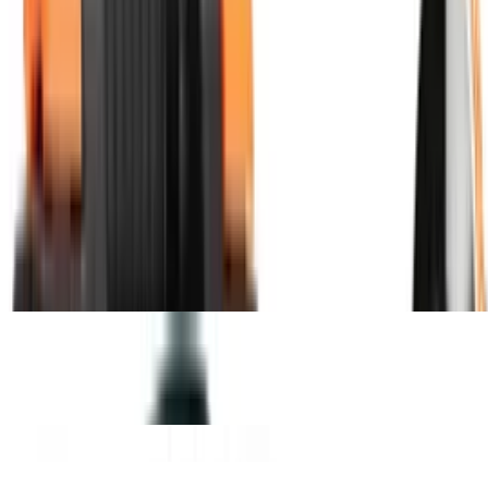
Heimwerker Praxis vergleicht 5 Mini-Tools
Der Name Dremel hat sich unter vielen Heimwerkern zum
Synonym für handliche Multifunktionswerkzeuge etabliert. Doch
auch andere Hersteller bieten kompakte Minimaschinen zum
Schleifen, Fräsen und Bohren an. Deshalb hat Heimwerker Praxis
einige Geräte miteinander verglichen. Vom Thron stoßen ließ sich
Dremel dabei nicht. Denn die Dremel 4000 Platin-Edition erzielte
im Test das beste Ergebnis, dicht gefolgt vom kabellosen Modell
Dremel 8200. Mit letzterem teilt sich jedoch das Einhell TC-MG
135 E den zweiten Rang. Und auch das Ryobi EHT 150 V1 sowie
das Skil 1415 schneiden gut bis sehr gut ab.
Mehr lesen
Testsieger
Dremel Platin Edition 4000 Multifunktionswerkzeug 175W, Set mit
6 Vorsatzgeräten, 128 Zubehörteilen, Variable Drehzahl 5.000-
35.000 U-min zum Schneiden, Schnitzen, Bohren, Gravieren,
Schleifen
Dremel 8200-2/45
Skil Rotationswerkzeug 1415 AC 125 W, plus 25 teilig Zubehörset,