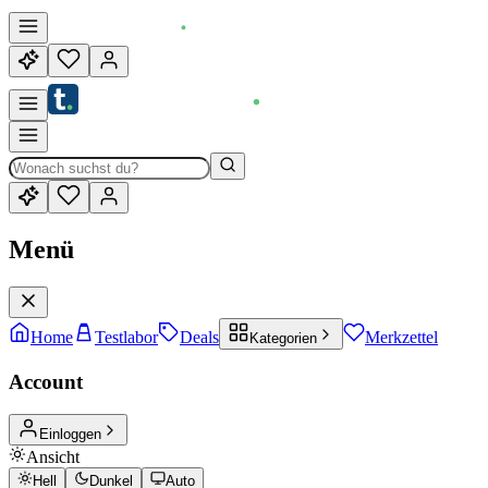
Menü
Home
Testlabor
Deals
Merkzettel
Kategorien
Account
Einloggen
Ansicht
Hell
Dunkel
Auto