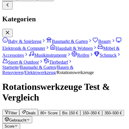
Kategorien
Baby & Spielzeug
Baumarkt & Garten
Beauty
Elektronik & Computer
Haushalt & Wohnen
Möbel &
Accessoires
Musikinstrumente
Reifen
Schmuck
Sport & Outdoor
Tierbedarf
Startseite
/
Baumarkt & Garten
/
Bauen &
Renovieren
/
Elektrowerkzeug
/
Rotationswerkzeuge
Rotationswerkzeuge
Test &
Vergleich
Filter
Deals
80+ Score
Bis 150 €
150–350 €
350–500 €
Gebraucht
Score