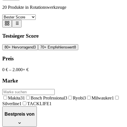
20
Produkte in
Rotationswerkzeuge
Testsieger Score
80+ Hervorragend
3
70+ Empfehlenswert
8
Preis
0 €
–
2.000+ €
Marke
Makita
31
Bosch Professional
3
Ryobi
3
Milwaukee
1
Silverline
1
TACKLIFE
1
Bestpreis von