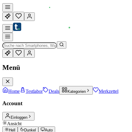
Menü
Home
Testlabor
Deals
Merkzettel
Kategorien
Account
Einloggen
Ansicht
Hell
Dunkel
Auto