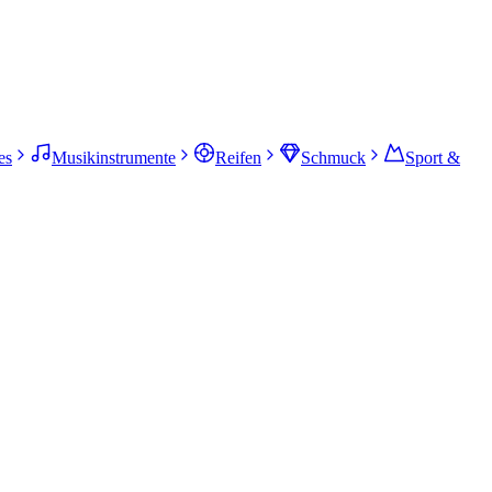
es
Musikinstrumente
Reifen
Schmuck
Sport &