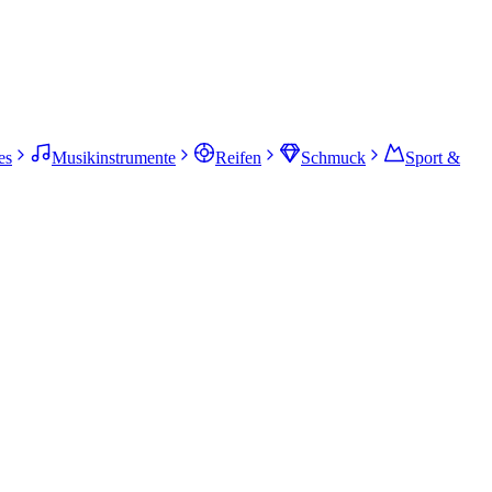
es
Musikinstrumente
Reifen
Schmuck
Sport &