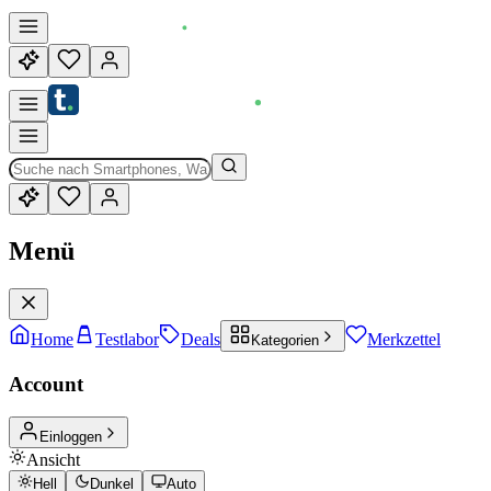
Menü
Home
Testlabor
Deals
Merkzettel
Kategorien
Account
Einloggen
Ansicht
Hell
Dunkel
Auto