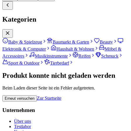
Kategorien
Baby & Spielzeug
Baumarkt & Garten
Beauty
Elektronik & Computer
Haushalt & Wohnen
Möbel &
Accessoires
Musikinstrumente
Reifen
Schmuck
Sport & Outdoor
Tierbedarf
Produkt konnte nicht geladen werden
Beim Laden dieser Seite ist ein Fehler aufgetreten.
Zur Startseite
Erneut versuchen
Unternehmen
Über uns
Testlabor