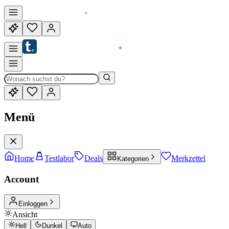
Menü
Home
Testlabor
Deals
Merkzettel
Kategorien
Account
Einloggen
Ansicht
Hell
Dunkel
Auto