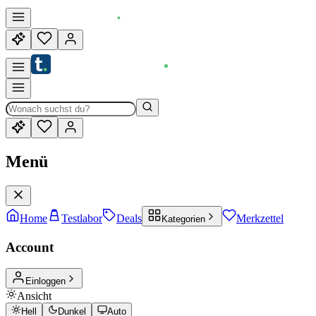
Menü
Home
Testlabor
Deals
Merkzettel
Kategorien
Account
Einloggen
Ansicht
Hell
Dunkel
Auto