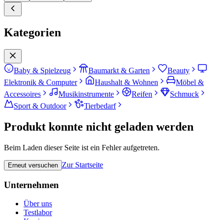
Kategorien
Baby & Spielzeug
Baumarkt & Garten
Beauty
Elektronik & Computer
Haushalt & Wohnen
Möbel &
Accessoires
Musikinstrumente
Reifen
Schmuck
Sport & Outdoor
Tierbedarf
Produkt konnte nicht geladen werden
Beim Laden dieser Seite ist ein Fehler aufgetreten.
Zur Startseite
Erneut versuchen
Unternehmen
Über uns
Testlabor