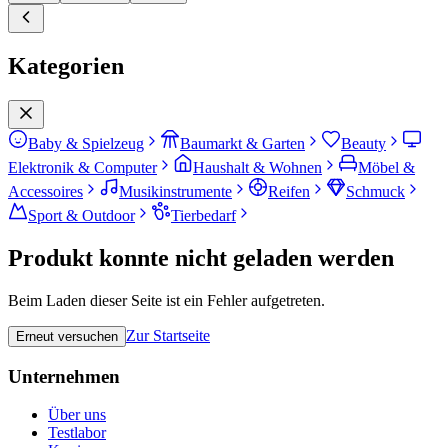
Kategorien
Baby & Spielzeug
Baumarkt & Garten
Beauty
Elektronik & Computer
Haushalt & Wohnen
Möbel &
Accessoires
Musikinstrumente
Reifen
Schmuck
Sport & Outdoor
Tierbedarf
Produkt konnte nicht geladen werden
Beim Laden dieser Seite ist ein Fehler aufgetreten.
Zur Startseite
Erneut versuchen
Unternehmen
Über uns
Testlabor