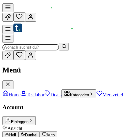
Menü
Home
Testlabor
Deals
Merkzettel
Kategorien
Account
Einloggen
Ansicht
Hell
Dunkel
Auto