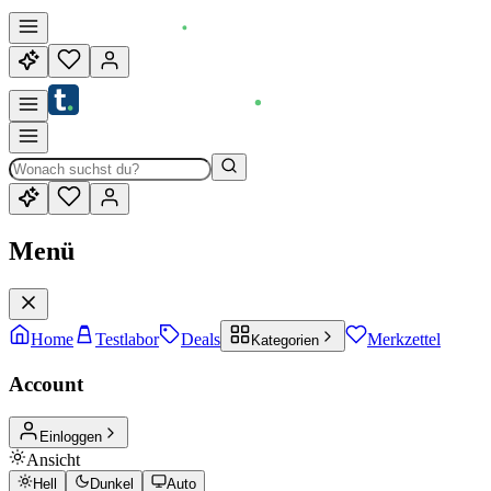
Menü
Home
Testlabor
Deals
Merkzettel
Kategorien
Account
Einloggen
Ansicht
Hell
Dunkel
Auto