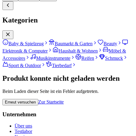
Kategorien
Baby & Spielzeug
Baumarkt & Garten
Beauty
Elektronik & Computer
Haushalt & Wohnen
Möbel &
Accessoires
Musikinstrumente
Reifen
Schmuck
Sport & Outdoor
Tierbedarf
Produkt konnte nicht geladen werden
Beim Laden dieser Seite ist ein Fehler aufgetreten.
Zur Startseite
Erneut versuchen
Unternehmen
Über uns
Testlabor