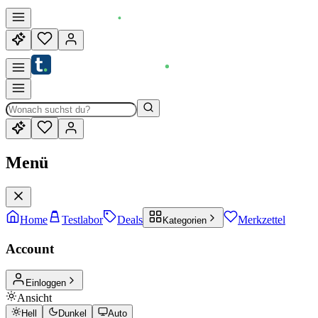
Menü
Home
Testlabor
Deals
Merkzettel
Kategorien
Account
Einloggen
Ansicht
Hell
Dunkel
Auto