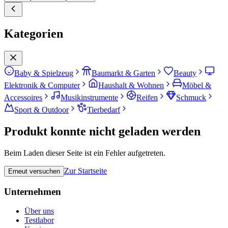
Kategorien
Baby & Spielzeug
Baumarkt & Garten
Beauty
Elektronik & Computer
Haushalt & Wohnen
Möbel &
Accessoires
Musikinstrumente
Reifen
Schmuck
Sport & Outdoor
Tierbedarf
Produkt konnte nicht geladen werden
Beim Laden dieser Seite ist ein Fehler aufgetreten.
Zur Startseite
Erneut versuchen
Unternehmen
Über uns
Testlabor