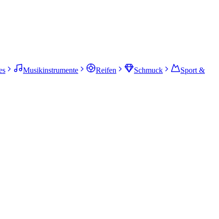
es
Musikinstrumente
Reifen
Schmuck
Sport &