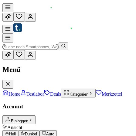
Menü
Home
Testlabor
Deals
Merkzettel
Kategorien
Account
Einloggen
Ansicht
Hell
Dunkel
Auto