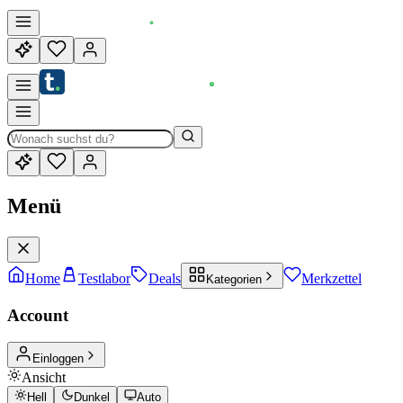
Menü
Home
Testlabor
Deals
Merkzettel
Kategorien
Account
Einloggen
Ansicht
Hell
Dunkel
Auto