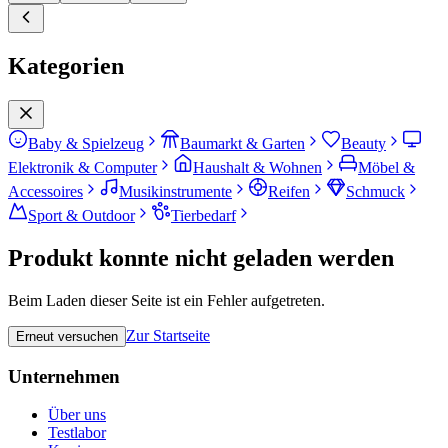
Kategorien
Baby & Spielzeug
Baumarkt & Garten
Beauty
Elektronik & Computer
Haushalt & Wohnen
Möbel &
Accessoires
Musikinstrumente
Reifen
Schmuck
Sport & Outdoor
Tierbedarf
Produkt konnte nicht geladen werden
Beim Laden dieser Seite ist ein Fehler aufgetreten.
Zur Startseite
Erneut versuchen
Unternehmen
Über uns
Testlabor