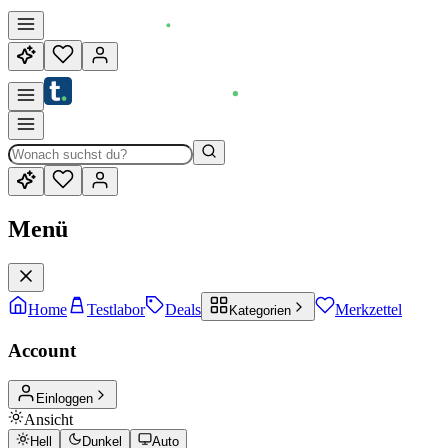
Menü
Home
Testlabor
Deals
Merkzettel
Kategorien
Account
Einloggen
Ansicht
Hell
Dunkel
Auto