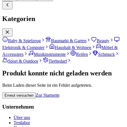
Kategorien
Baby & Spielzeug
Baumarkt & Garten
Beauty
Elektronik & Computer
Haushalt & Wohnen
Möbel &
Accessoires
Musikinstrumente
Reifen
Schmuck
Sport & Outdoor
Tierbedarf
Produkt konnte nicht geladen werden
Beim Laden dieser Seite ist ein Fehler aufgetreten.
Zur Startseite
Erneut versuchen
Unternehmen
Über uns
Testlabor