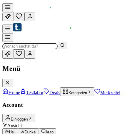
Menü
Home
Testlabor
Deals
Merkzettel
Kategorien
Account
Einloggen
Ansicht
Hell
Dunkel
Auto