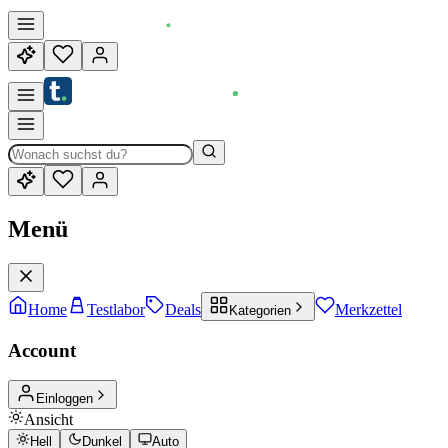
Menü
Home
Testlabor
Deals
Merkzettel
Kategorien
Account
Einloggen
Ansicht
Hell
Dunkel
Auto