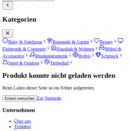
Kategorien
Baby & Spielzeug
Baumarkt & Garten
Beauty
Elektronik & Computer
Haushalt & Wohnen
Möbel &
Accessoires
Musikinstrumente
Reifen
Schmuck
Sport & Outdoor
Tierbedarf
Produkt konnte nicht geladen werden
Beim Laden dieser Seite ist ein Fehler aufgetreten.
Zur Startseite
Erneut versuchen
Unternehmen
Über uns
Testlabor