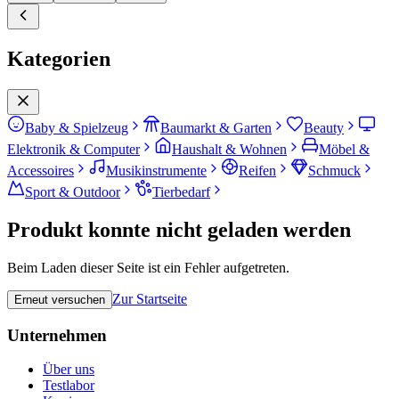
Kategorien
Baby & Spielzeug
Baumarkt & Garten
Beauty
Elektronik & Computer
Haushalt & Wohnen
Möbel &
Accessoires
Musikinstrumente
Reifen
Schmuck
Sport & Outdoor
Tierbedarf
Produkt konnte nicht geladen werden
Beim Laden dieser Seite ist ein Fehler aufgetreten.
Zur Startseite
Erneut versuchen
Unternehmen
Über uns
Testlabor