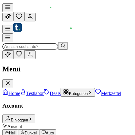
Menü
Home
Testlabor
Deals
Merkzettel
Kategorien
Account
Einloggen
Ansicht
Hell
Dunkel
Auto