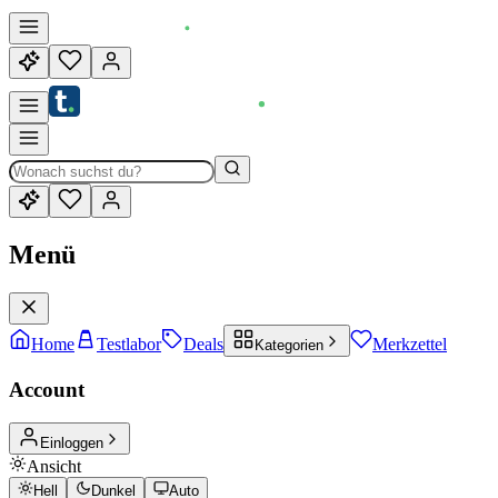
Menü
Home
Testlabor
Deals
Merkzettel
Kategorien
Account
Einloggen
Ansicht
Hell
Dunkel
Auto