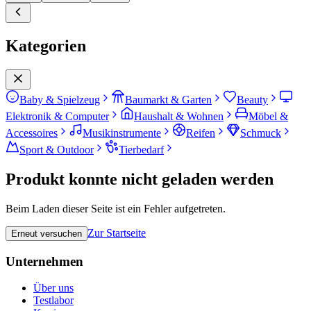
Kategorien
Baby & Spielzeug
Baumarkt & Garten
Beauty
Elektronik & Computer
Haushalt & Wohnen
Möbel &
Accessoires
Musikinstrumente
Reifen
Schmuck
Sport & Outdoor
Tierbedarf
Produkt konnte nicht geladen werden
Beim Laden dieser Seite ist ein Fehler aufgetreten.
Zur Startseite
Erneut versuchen
Unternehmen
Über uns
Testlabor