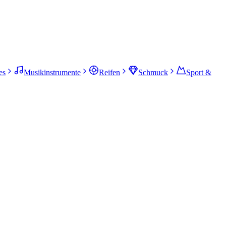
es
Musikinstrumente
Reifen
Schmuck
Sport &