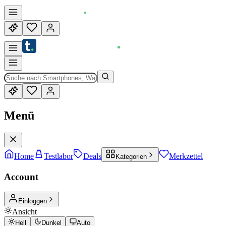
Menü
Home
Testlabor
Deals
Merkzettel
Kategorien
Account
Einloggen
Ansicht
Hell
Dunkel
Auto