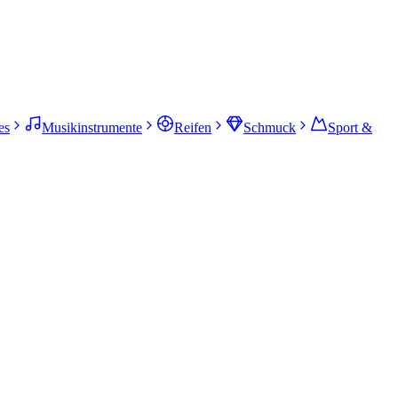
es
Musikinstrumente
Reifen
Schmuck
Sport &