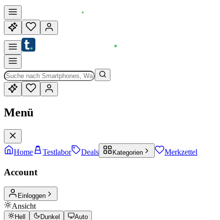
Menü
Home
Testlabor
Deals
Merkzettel
Kategorien
Account
Einloggen
Ansicht
Hell
Dunkel
Auto