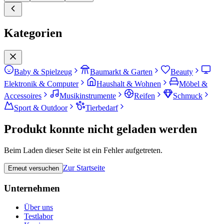
Kategorien
Baby & Spielzeug
Baumarkt & Garten
Beauty
Elektronik & Computer
Haushalt & Wohnen
Möbel &
Accessoires
Musikinstrumente
Reifen
Schmuck
Sport & Outdoor
Tierbedarf
Produkt konnte nicht geladen werden
Beim Laden dieser Seite ist ein Fehler aufgetreten.
Zur Startseite
Erneut versuchen
Unternehmen
Über uns
Testlabor