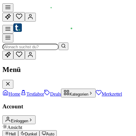
Menü
Home
Testlabor
Deals
Merkzettel
Kategorien
Account
Einloggen
Ansicht
Hell
Dunkel
Auto