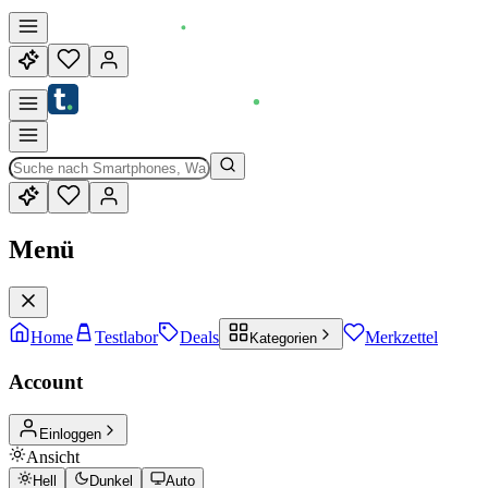
Menü
Home
Testlabor
Deals
Merkzettel
Kategorien
Account
Einloggen
Ansicht
Hell
Dunkel
Auto