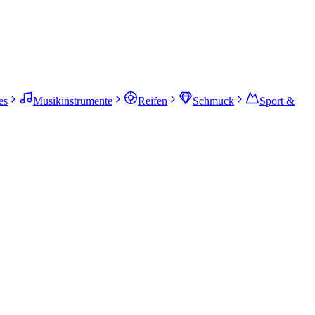
es
Musikinstrumente
Reifen
Schmuck
Sport &