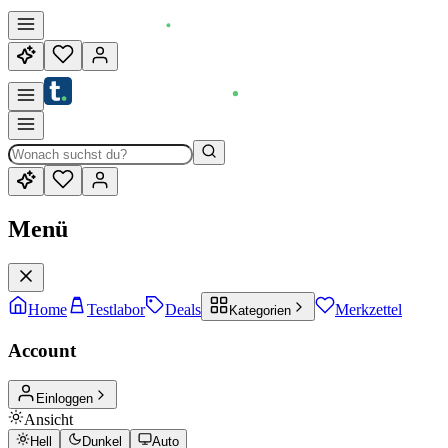
Menü
Home
Testlabor
Deals
Merkzettel
Kategorien
Account
Einloggen
Ansicht
Hell
Dunkel
Auto