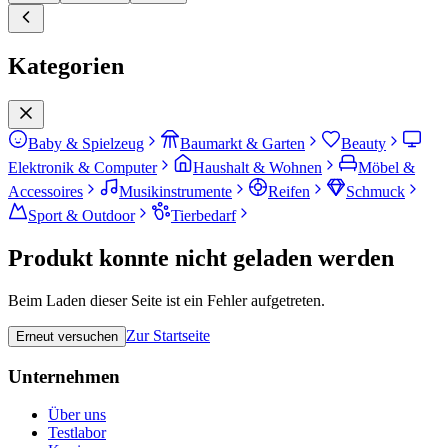
Kategorien
Baby & Spielzeug
Baumarkt & Garten
Beauty
Elektronik & Computer
Haushalt & Wohnen
Möbel &
Accessoires
Musikinstrumente
Reifen
Schmuck
Sport & Outdoor
Tierbedarf
Produkt konnte nicht geladen werden
Beim Laden dieser Seite ist ein Fehler aufgetreten.
Zur Startseite
Erneut versuchen
Unternehmen
Über uns
Testlabor