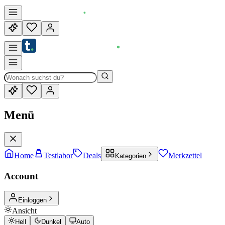
Menü
Home
Testlabor
Deals
Merkzettel
Kategorien
Account
Einloggen
Ansicht
Hell
Dunkel
Auto