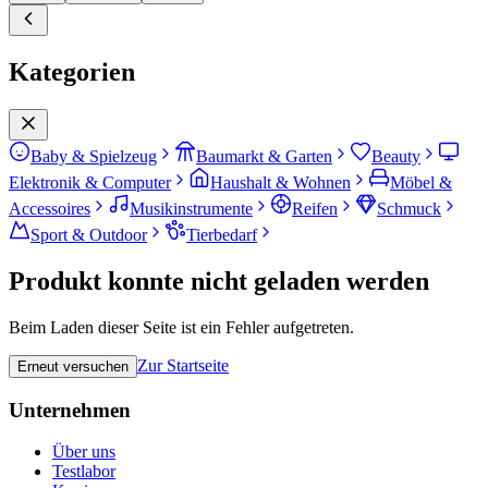
Kategorien
Baby & Spielzeug
Baumarkt & Garten
Beauty
Elektronik & Computer
Haushalt & Wohnen
Möbel &
Accessoires
Musikinstrumente
Reifen
Schmuck
Sport & Outdoor
Tierbedarf
Produkt konnte nicht geladen werden
Beim Laden dieser Seite ist ein Fehler aufgetreten.
Zur Startseite
Erneut versuchen
Unternehmen
Über uns
Testlabor