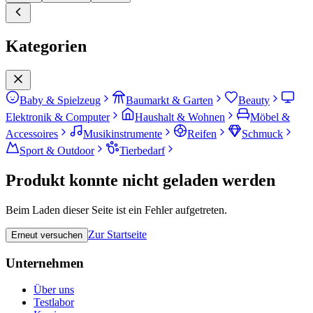
Kategorien
Baby & Spielzeug
Baumarkt & Garten
Beauty
Elektronik & Computer
Haushalt & Wohnen
Möbel &
Accessoires
Musikinstrumente
Reifen
Schmuck
Sport & Outdoor
Tierbedarf
Produkt konnte nicht geladen werden
Beim Laden dieser Seite ist ein Fehler aufgetreten.
Zur Startseite
Erneut versuchen
Unternehmen
Über uns
Testlabor