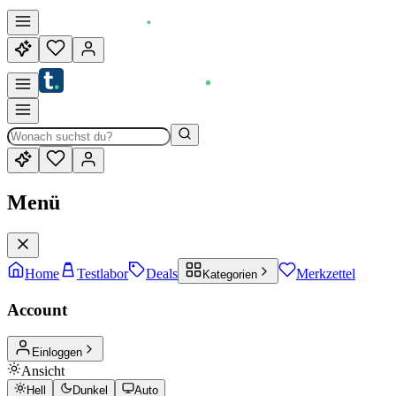
Menü
Home
Testlabor
Deals
Merkzettel
Kategorien
Account
Einloggen
Ansicht
Hell
Dunkel
Auto