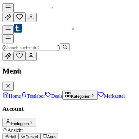
Menü
Home
Testlabor
Deals
Merkzettel
Kategorien
Account
Einloggen
Ansicht
Hell
Dunkel
Auto