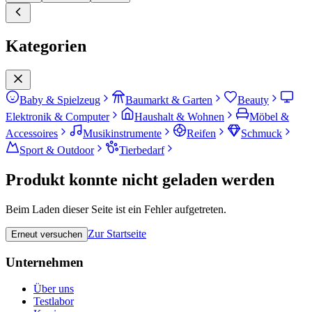
Kategorien
Baby & Spielzeug
Baumarkt & Garten
Beauty
Elektronik & Computer
Haushalt & Wohnen
Möbel &
Accessoires
Musikinstrumente
Reifen
Schmuck
Sport & Outdoor
Tierbedarf
Produkt konnte nicht geladen werden
Beim Laden dieser Seite ist ein Fehler aufgetreten.
Zur Startseite
Erneut versuchen
Unternehmen
Über uns
Testlabor