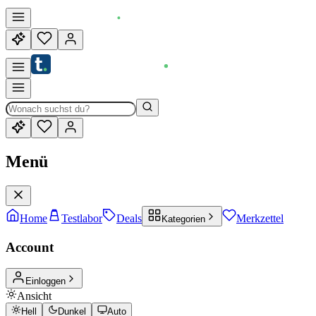
Menü
Home
Testlabor
Deals
Merkzettel
Kategorien
Account
Einloggen
Ansicht
Hell
Dunkel
Auto