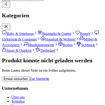
Kategorien
Baby & Spielzeug
Baumarkt & Garten
Beauty
Elektronik & Computer
Haushalt & Wohnen
Möbel &
Accessoires
Musikinstrumente
Reifen
Schmuck
Sport & Outdoor
Tierbedarf
Produkt konnte nicht geladen werden
Beim Laden dieser Seite ist ein Fehler aufgetreten.
Zur Startseite
Erneut versuchen
Unternehmen
Über uns
Testlabor