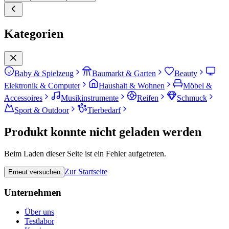
Kategorien
Baby & Spielzeug
Baumarkt & Garten
Beauty
Elektronik & Computer
Haushalt & Wohnen
Möbel &
Accessoires
Musikinstrumente
Reifen
Schmuck
Sport & Outdoor
Tierbedarf
Produkt konnte nicht geladen werden
Beim Laden dieser Seite ist ein Fehler aufgetreten.
Zur Startseite
Erneut versuchen
Unternehmen
Über uns
Testlabor