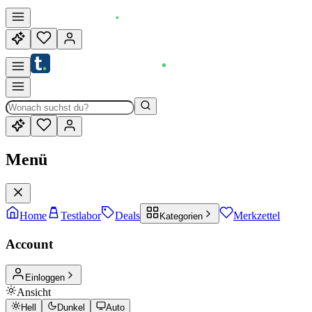
Menü
Home
Testlabor
Deals
Merkzettel
Kategorien
Account
Einloggen
Ansicht
Hell
Dunkel
Auto