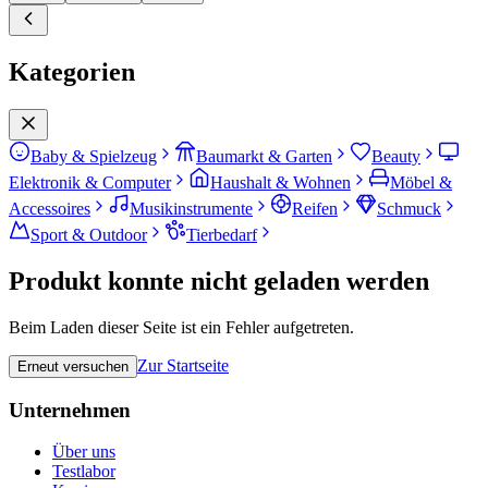
Kategorien
Baby & Spielzeug
Baumarkt & Garten
Beauty
Elektronik & Computer
Haushalt & Wohnen
Möbel &
Accessoires
Musikinstrumente
Reifen
Schmuck
Sport & Outdoor
Tierbedarf
Produkt konnte nicht geladen werden
Beim Laden dieser Seite ist ein Fehler aufgetreten.
Zur Startseite
Erneut versuchen
Unternehmen
Über uns
Testlabor