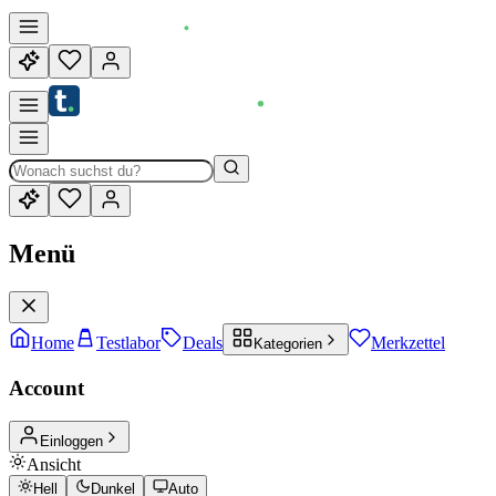
Menü
Home
Testlabor
Deals
Merkzettel
Kategorien
Account
Einloggen
Ansicht
Hell
Dunkel
Auto