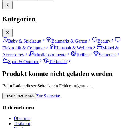
Kategorien
Baby & Spielzeug
Baumarkt & Garten
Beauty
Elektronik & Computer
Haushalt & Wohnen
Möbel &
Accessoires
Musikinstrumente
Reifen
Schmuck
Sport & Outdoor
Tierbedarf
Produkt konnte nicht geladen werden
Beim Laden dieser Seite ist ein Fehler aufgetreten.
Zur Startseite
Erneut versuchen
Unternehmen
Über uns
Testlabor