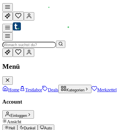
Menü
Home
Testlabor
Deals
Merkzettel
Kategorien
Account
Einloggen
Ansicht
Hell
Dunkel
Auto