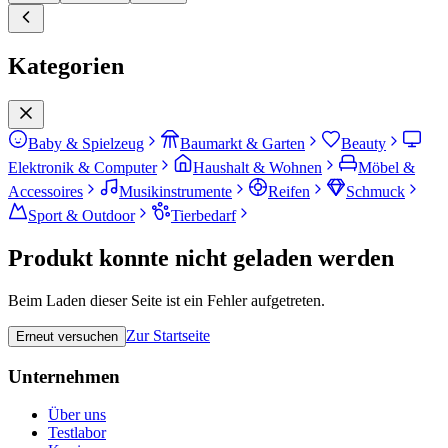
Kategorien
Baby & Spielzeug
Baumarkt & Garten
Beauty
Elektronik & Computer
Haushalt & Wohnen
Möbel &
Accessoires
Musikinstrumente
Reifen
Schmuck
Sport & Outdoor
Tierbedarf
Produkt konnte nicht geladen werden
Beim Laden dieser Seite ist ein Fehler aufgetreten.
Zur Startseite
Erneut versuchen
Unternehmen
Über uns
Testlabor