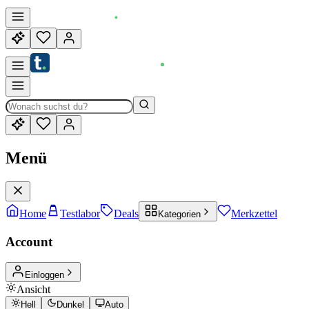
Menü
Home
Testlabor
Deals
Merkzettel
Kategorien
Account
Einloggen
Ansicht
Hell
Dunkel
Auto