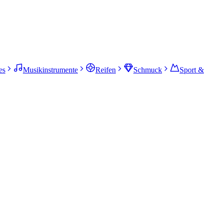
es
Musikinstrumente
Reifen
Schmuck
Sport &