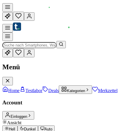
Menü
Home
Testlabor
Deals
Merkzettel
Kategorien
Account
Einloggen
Ansicht
Hell
Dunkel
Auto