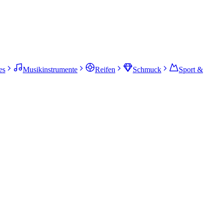
es
Musikinstrumente
Reifen
Schmuck
Sport &