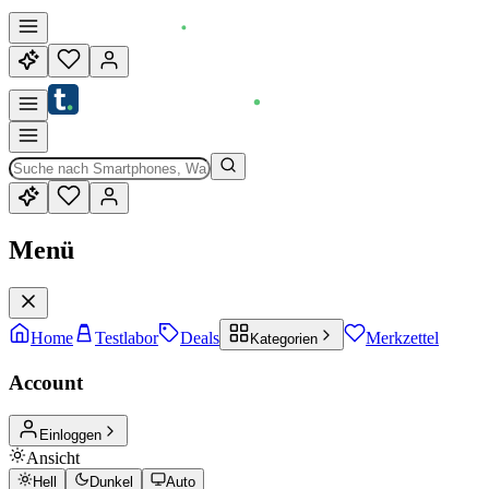
Menü
Home
Testlabor
Deals
Merkzettel
Kategorien
Account
Einloggen
Ansicht
Hell
Dunkel
Auto