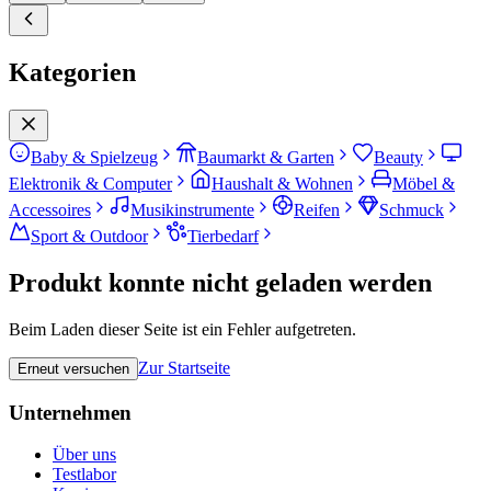
Kategorien
Baby & Spielzeug
Baumarkt & Garten
Beauty
Elektronik & Computer
Haushalt & Wohnen
Möbel &
Accessoires
Musikinstrumente
Reifen
Schmuck
Sport & Outdoor
Tierbedarf
Produkt konnte nicht geladen werden
Beim Laden dieser Seite ist ein Fehler aufgetreten.
Zur Startseite
Erneut versuchen
Unternehmen
Über uns
Testlabor