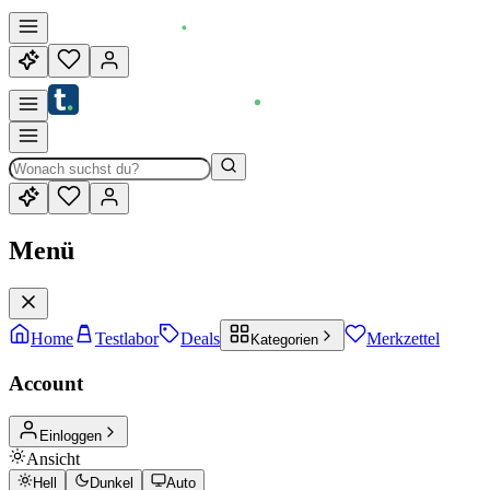
Menü
Home
Testlabor
Deals
Merkzettel
Kategorien
Account
Einloggen
Ansicht
Hell
Dunkel
Auto