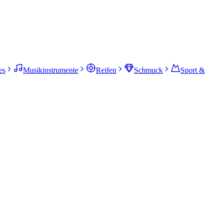
es
Musikinstrumente
Reifen
Schmuck
Sport &