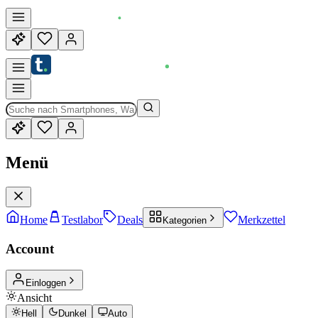
Menü
Home
Testlabor
Deals
Merkzettel
Kategorien
Account
Einloggen
Ansicht
Hell
Dunkel
Auto